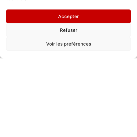
Accepter
Dernières PEINTURES
Refuser
MURALES
Voir les préférences
"Flourish"
2025
Snik (UK)