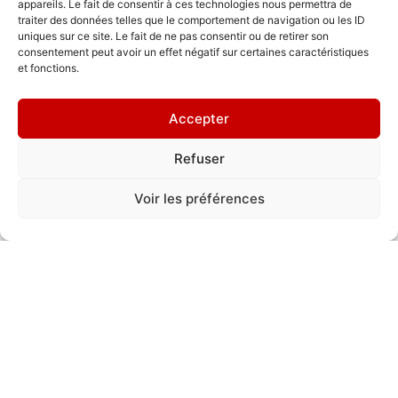
appareils. Le fait de consentir à ces technologies nous permettra de
traiter des données telles que le comportement de navigation ou les ID
uniques sur ce site. Le fait de ne pas consentir ou de retirer son
consentement peut avoir un effet négatif sur certaines caractéristiques
et fonctions.
Accepter
Refuser
Où me trouver ?
Voir les préférences
163 avenue Ambroise Croizat, Saint Martin
d’Hères 38400
By Dav'