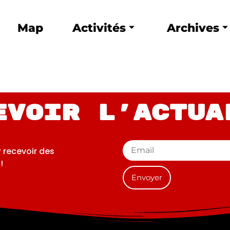
Map
Activités
Archives
evoir l'actua
r recevoir des
!