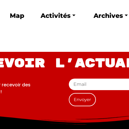
Map
Activités
Archives
evoir l'actua
r recevoir des
!