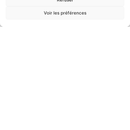
Voir les préférences
Etien'
Réalisations de
Etien'
La Murenne