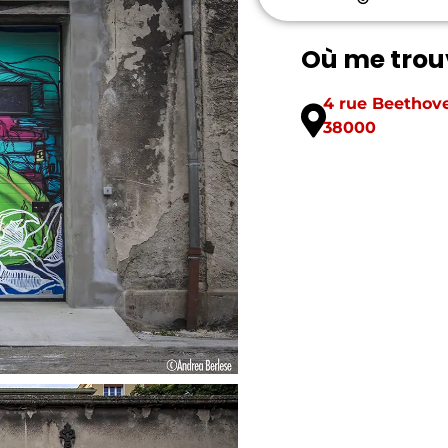
Où me trou
4 rue Beethov
38000