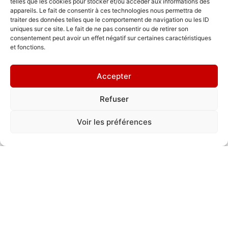
telles que les cookies pour stocker et/ou accéder aux informations des
appareils. Le fait de consentir à ces technologies nous permettra de
traiter des données telles que le comportement de navigation ou les ID
uniques sur ce site. Le fait de ne pas consentir ou de retirer son
consentement peut avoir un effet négatif sur certaines caractéristiques
et fonctions.
"L'arbre des
Accepter
connaissances"
Refuser
2025
Voir les préférences
Votour (France)