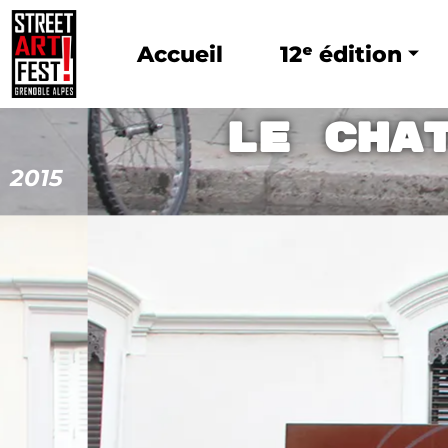
Accueil
12ᵉ édition
Le Cha
2015