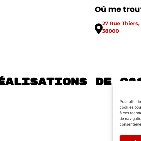
Où me trou
27 Rue Thiers,
38000
éalisations de C2
Pour offrir 
cookies pour
à ces techn
de navigatio
consentement
Fresque Musée de la