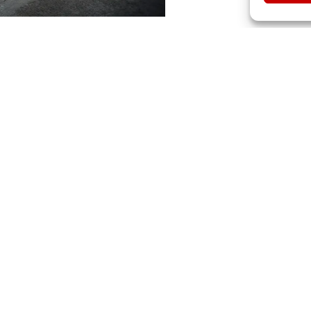
éalisations de Sn
paix
Danse
)