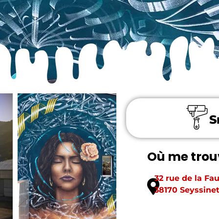
S
Où me trou
32 rue de la Fa
38170 Seyssinet