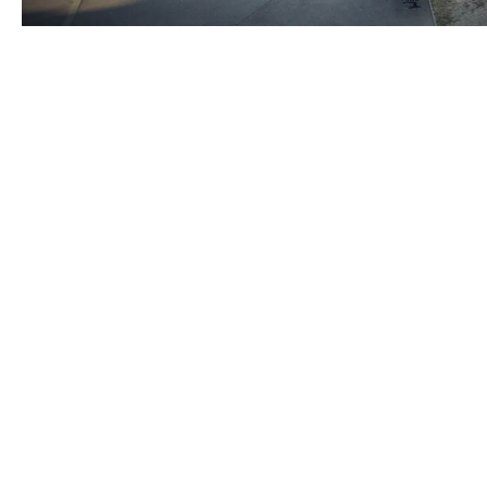
R
L'arme de 
2016
Snek (France