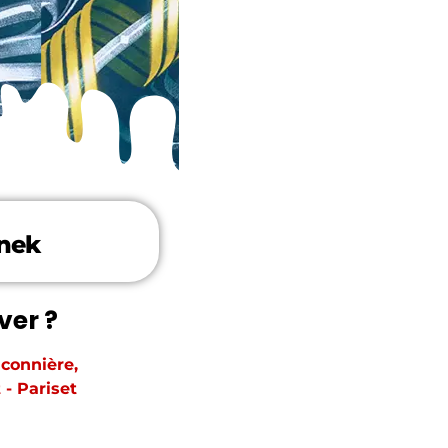
nek
ver ?
uconnière,
 - Pariset