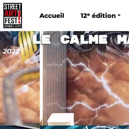
Accueil
12ᵉ édition
Le calme m
2022