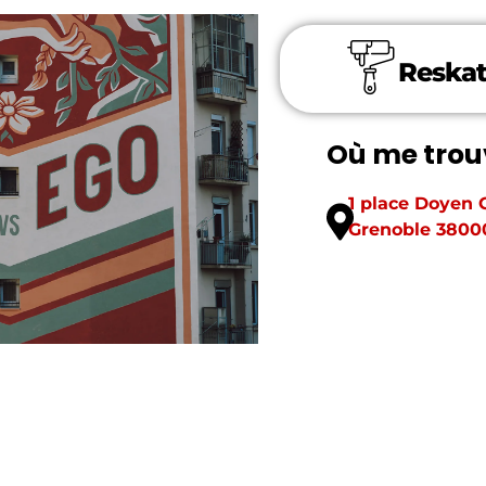
Reskat
Où me trou
1 place Doyen 
Grenoble 3800