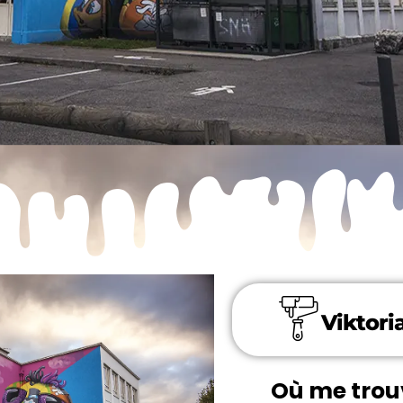
Viktori
Où me trou