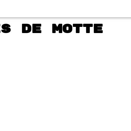
es de Motte
You Art
2024
Motte (France)