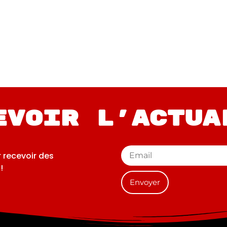
evoir l'actua
r recevoir des
!