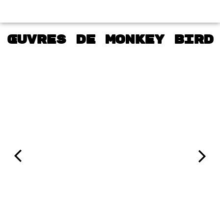
Œuvres de Monkey Bird
La Courbe
2017
Monkey Bird (France)