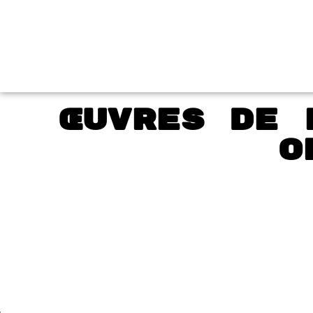
Œuvres de 
o
rendre son
Avoi
pied
bour