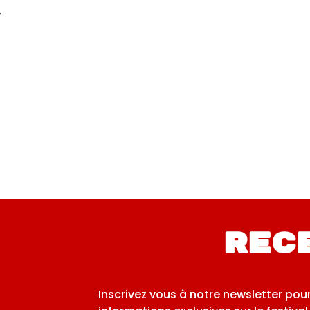
2022
202
Les murs ont des
Les murs 
oreilles (France)
oreilles (
Rec
Inscrivez vous à notre newsletter pou