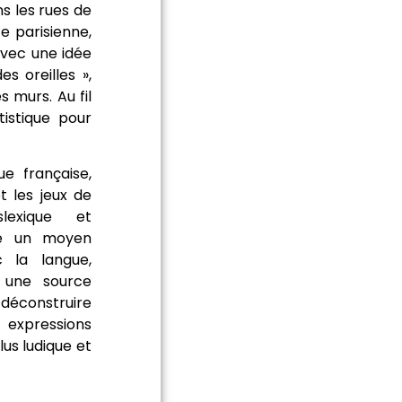
ns les rues de
te parisienne,
avec une idée
s oreilles »,
s murs. Au fil
tistique pour
ue française,
t les jeux de
lexique et
nte un moyen
c la langue,
 une source
 déconstruire
 expressions
lus ludique et