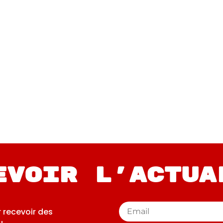
2
2022
ont des
Les murs ont des
France)
oreilles (France)
evoir l'actua
r recevoir des