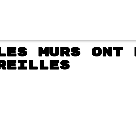
Les murs ont 
reilles
r le
Tronche de
don
cake