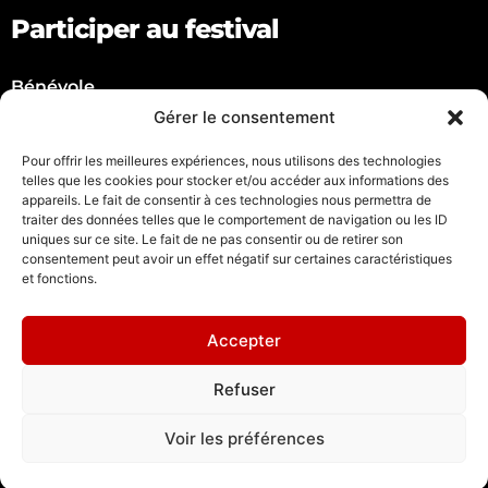
Participer au festival
Bénévole
Artiste
Gérer le consentement
Partenaire
Pour offrir les meilleures expériences, nous utilisons des technologies
telles que les cookies pour stocker et/ou accéder aux informations des
Suivez nous !
appareils. Le fait de consentir à ces technologies nous permettra de
traiter des données telles que le comportement de navigation ou les ID
uniques sur ce site. Le fait de ne pas consentir ou de retirer son
consentement peut avoir un effet négatif sur certaines caractéristiques
et fonctions.
Nous contacter
Accepter
Mail :
grenoble@spacejunk.tv
Refuser
Tel : +33 (0)9.52.79.30.01
Voir les préférences