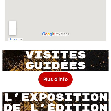
visites
guidées
Plus d'info
L'EXPOSITION
DE L'édition